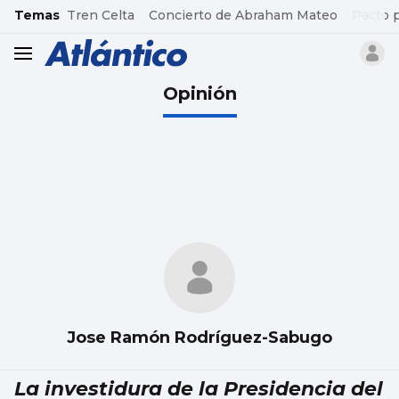
common.go-to-content
Temas
Tren Celta
Concierto de Abraham Mateo
Pacto 
header.menu.open
Opinión
Jose Ramón Rodríguez-Sabugo
La investidura de la Presidencia del