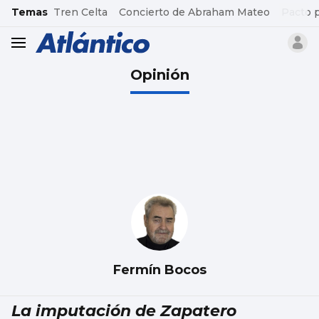
common.go-to-content
Temas
Tren Celta
Concierto de Abraham Mateo
Pacto 
header.menu.open
Opinión
Fermín Bocos
La imputación de Zapatero