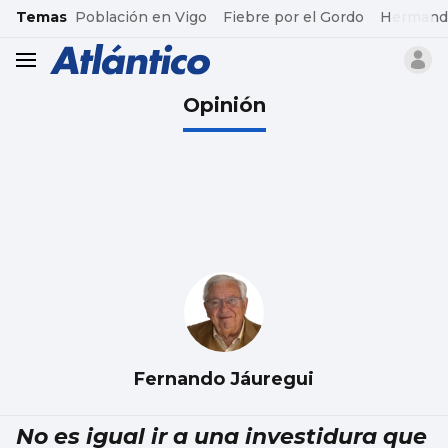
common.go-to-content
Temas
Población en Vigo
Fiebre por el Gordo
Hermand
header.menu.open
Opinión
Fernando Jáuregui
No es igual ir a una investidura que