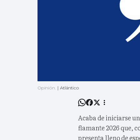
Opinión.
|
Atlántico
Acaba de iniciarse u
flamante 2026 que, co
presenta lleno de es