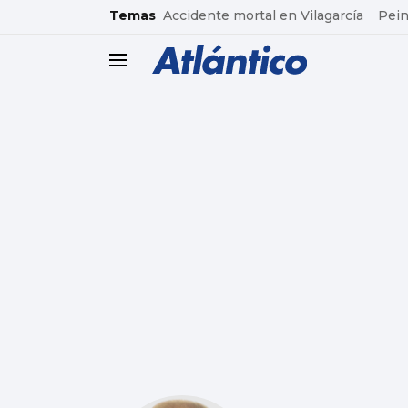
common.go-to-content
Temas
Accidente mortal en Vilagarcía
Pein
header.menu.open