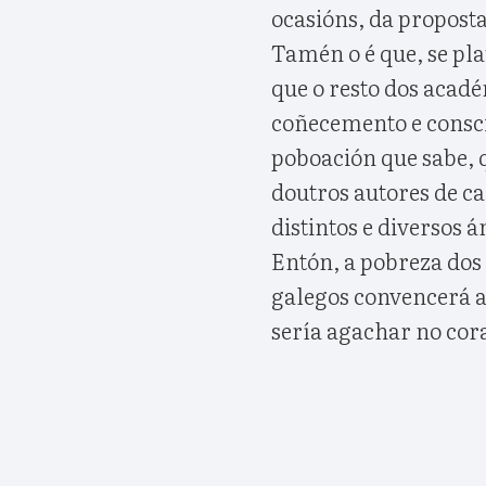
ocasións, da propost
Tamén o é que, se pla
que o resto dos acadé
coñecemento e consci
poboación que sabe, q
doutros autores de c
distintos e diversos á
Entón, a pobreza dos
galegos convencerá a 
sería agachar no cor