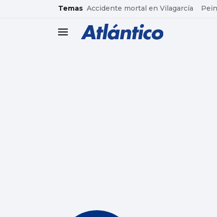
common.go-to-content
Temas
Accidente mortal en Vilagarcía
Pein
header.menu.open