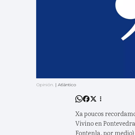
Opinión.
|
Atlántico
Xa poucos recordamos 
Vivino en Pontevedra
Fontenla, por medio) 