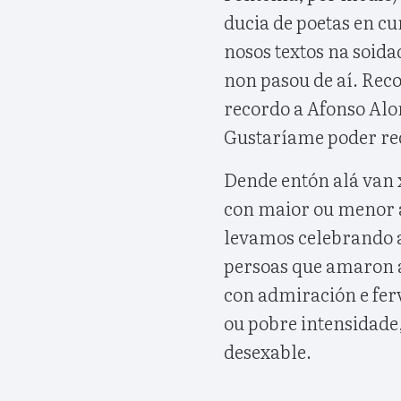
ducia de poetas en c
nosos textos na soida
non pasou de aí. Rec
recordo a Afonso Alon
Gustaríame poder rec
Dende entón alá van x
con maior ou menor a
levamos celebrando a
persoas que amaron a
con admiración e ferv
ou pobre intensidade,
desexable.