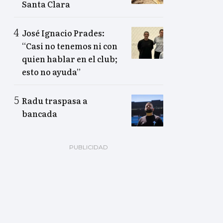
Santa Clara
José Ignacio Prades:
“Casi no tenemos ni con
quien hablar en el club;
esto no ayuda”
Radu traspasa a
bancada