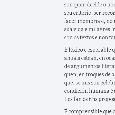
son quen decide o no
seu criterio, ser re
facer memoria e, no 
súa vida e milagres, 
son os textos e non t
É lóxico e esperable 
anuais estean, en oca
de argumentos litera
quen, en troques de a
que, se uns son celeb
condición humana é a
lles fan ós fins propos
É comprensible que o