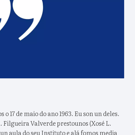
o 17 de maio do ano 1963. Eu son un deles.
. Filgueira Valverde prestounos (Xosé L.
un aula do seu Instituto e alá fomos media