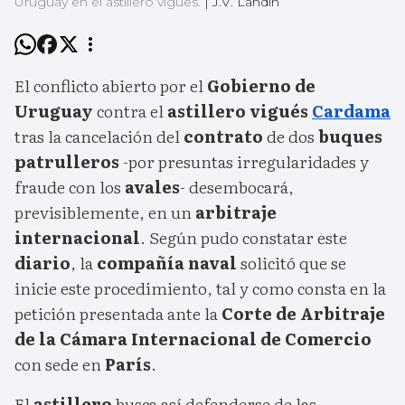
Uruguay en el astillero vigués.
|
J.V. Landín
El conflicto abierto por el
Gobierno de
Uruguay
contra el
astillero vigués
Cardama
tras la cancelación del
contrato
de dos
buques
patrulleros
-por presuntas irregularidades y
fraude con los
avales
- desembocará,
previsiblemente, en un
arbitraje
internacional
. Según pudo constatar este
diario
, la
compañía naval
solicitó que se
inicie este procedimiento, tal y como consta en la
petición presentada ante la
Corte de Arbitraje
de la Cámara Internacional de Comercio
con sede en
París
.
El
astillero
busca así defenderse de las