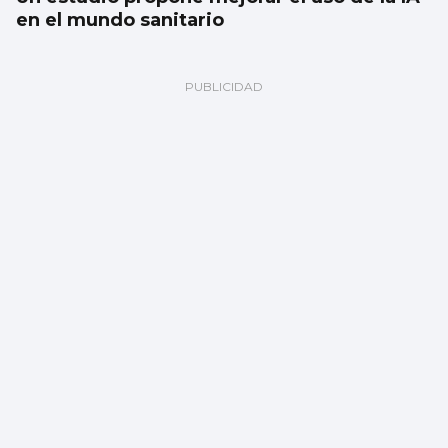
en el mundo sanitario
ESCAPARATE
Famosos veraneando en las Rías Baixas y
cantantes volcados con sus fans en Vigo