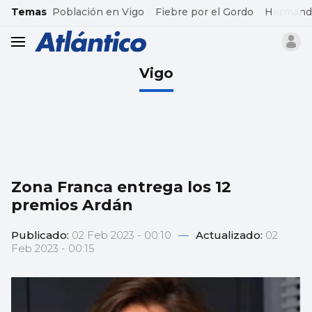
common.go-to-content
Temas
Población en Vigo
Fiebre por el Gordo
Hermand
header.menu.open
Vigo
Zona Franca entrega los 12
premios Ardán
Publicado:
02 Feb 2023 - 00:10
—
Actualizado:
02
Feb 2023 - 00:15