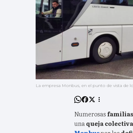
La empresa Monbus, en el punto de vista de los 
Numerosas
familias
una
queja colectiv
Monbus
por las
def