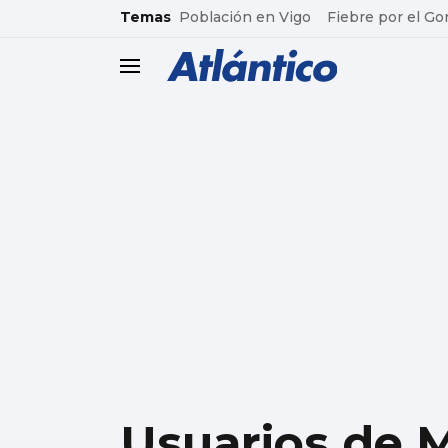
common.go-to-content
Temas
Población en Vigo
Fiebre por el Go
header.menu.open
Usuarios de 