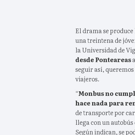
El drama se produce l
una treintena de jóv
la Universidad de Vi
desde Ponteareas
a
seguir así, queremos 
viajeros.
“
Monbus no cumple 
hace nada para re
de transporte por car
llega con un autobús 
Según indican, se pod