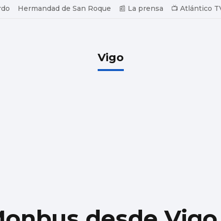
rdo
Hermandad de San Roque
📰 La prensa
📺 Atlántico T
Vigo
Monbus desde Vigo 