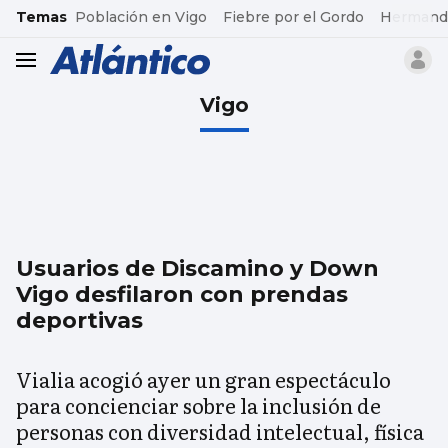
common.go-to-content
Temas
Población en Vigo
Fiebre por el Gordo
Hermand
header.menu.open
Vigo
Usuarios de Discamino y Down
Vigo desfilaron con prendas
deportivas
Vialia acogió ayer un gran espectáculo
para concienciar sobre la inclusión de
personas con diversidad intelectual, física