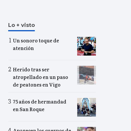
Lo + visto
Un sonoro toque de
atención
Herido tras ser
atropellado en un paso
de peatones en Vigo
75 años de hermandad
en San Roque
Aparecen los cuerpos de