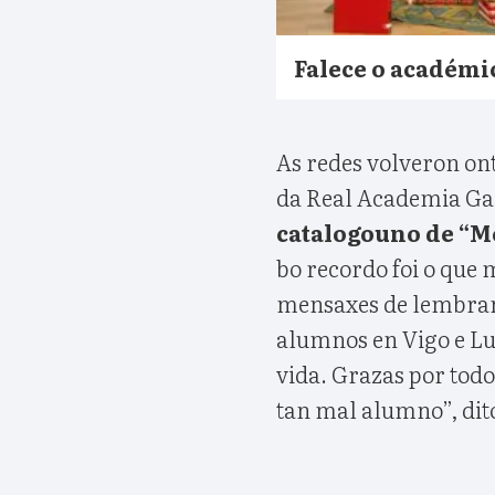
Falece o académi
As redes volveron ont
da Real Academia Gale
catalogouno de “M
bo recordo foi o que
mensaxes de lembranz
alumnos en Vigo e Lu
vida. Grazas por todo
tan mal alumno”, dit