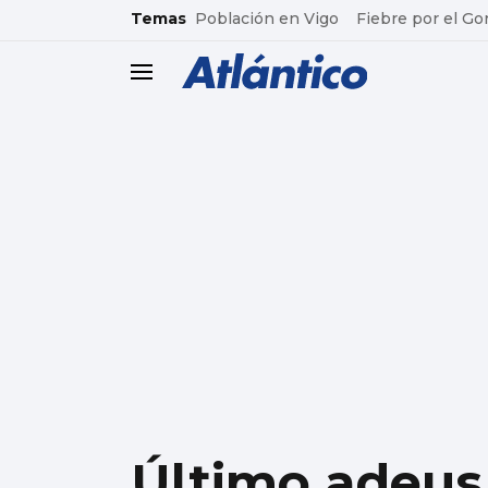
common.go-to-content
Temas
Población en Vigo
Fiebre por el Go
header.menu.open
Último adeus