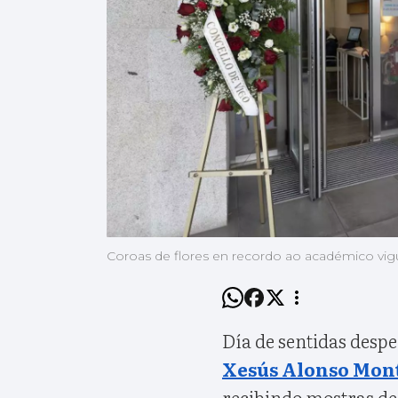
Coroas de flores en recordo ao académico vi
Día de sentidas despe
Xesús Alonso Mon
recibindo mostras de