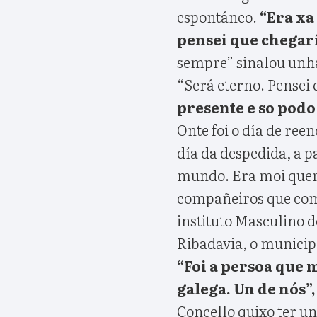
espontáneo.
“Era xa
pensei que chegarí
sempre” sinalou unha
“Será eterno. Pensei 
presente e so podo 
Onte foi o día de re
día da despedida, a pa
mundo. Era moi quer
compañeiros que com
instituto Masculino d
Ribadavia, o municipio
“Foi a persoa que m
galega. Un de nós”,
Concello quixo ter u