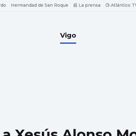
rdo
Hermandad de San Roque
📰 La prensa
📺 Atlántico T
Vigo
 a Xesús Alonso Mo