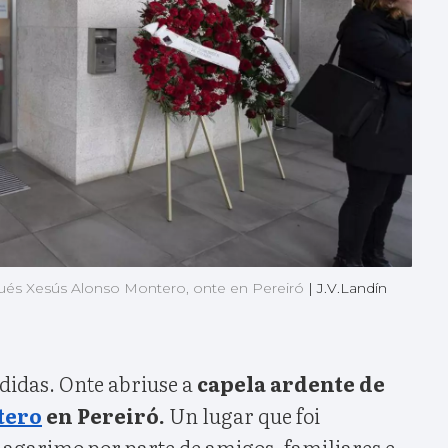
gués Xesús Alonso Montero, onte en Pereiró
|
J.V.Landín
didas. Onte abriuse a
capela ardente de
tero
en Pereiró.
Un lugar que foi
 agarimo por parte de amigos, familiares e