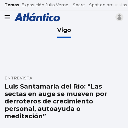
common.go-to-content
Temas
Exposición Julio Verne
Sparc
Spot en orquestas
header.menu.open
Vigo
ENTREVISTA
Luis Santamaría del Río: “Las
sectas en auge se mueven por
derroteros de crecimiento
personal, autoayuda o
meditación”