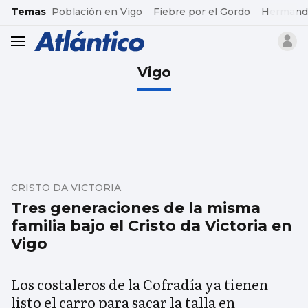
common.go-to-content
Temas
Población en Vigo
Fiebre por el Gordo
Hermand
header.menu.open
Vigo
CRISTO DA VICTORIA
Tres generaciones de la misma
familia bajo el Cristo da Victoria en
Vigo
Los costaleros de la Cofradía ya tienen
listo el carro para sacar la talla en