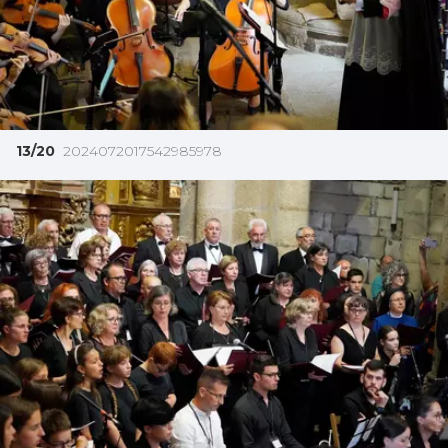
13/20
2024072017542985978