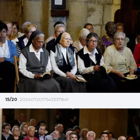
15/20
2024072017543337841