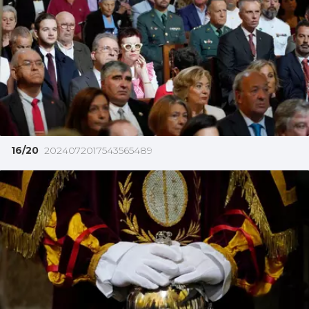
16/20
2024072017543565489