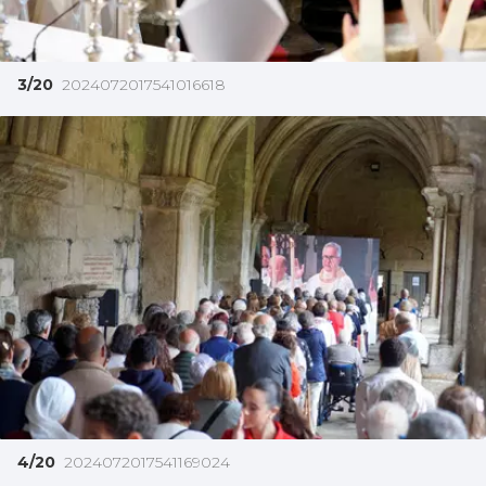
3/20
2024072017541016618
4/20
2024072017541169024