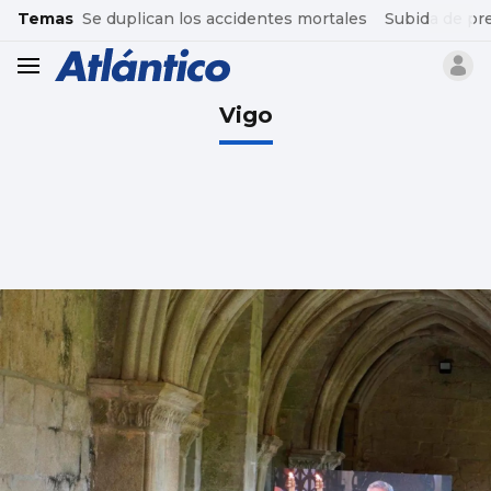
common.go-to-content
Temas
Se duplican los accidentes mortales
Subida de pr
header.menu.open
Vigo