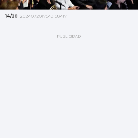
14/20
2024072017543158417