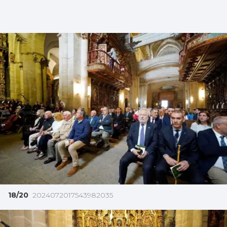
18/20
2024072017543982035