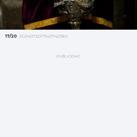
17/20
2024072017543742580