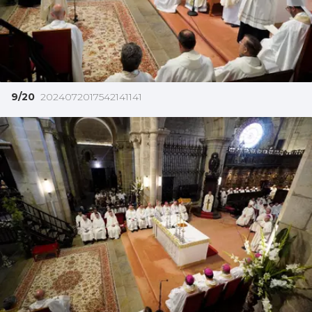
9/20
2024072017542141141