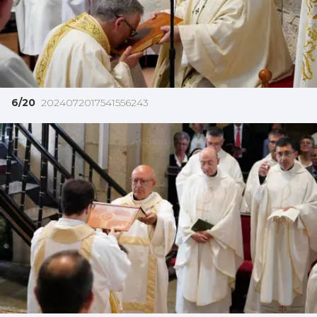
6/20
2024072017541556243