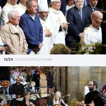
12/20
2024072017542764568