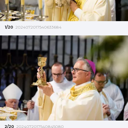
1/20
2024072017540633684
2/20
2024072017540845080