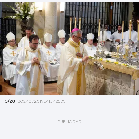
5/20
2024072017541342509