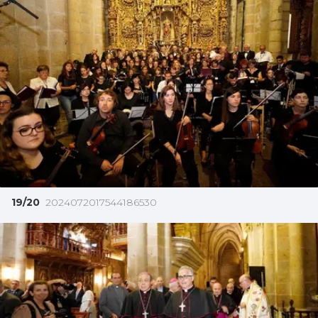
19/20
2024072017544186530