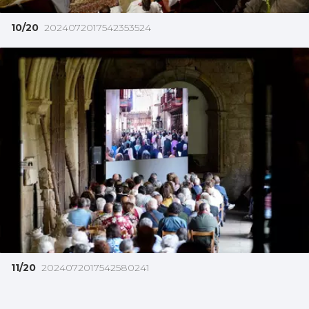
10/20
2024072017542353524
11/20
2024072017542580241