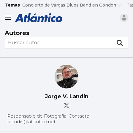
common.go-to-content
Temas
Concierto de Vargas Blues Band en Gondomar
Ta
header.menu.open
Autores
Jorge V. Landín
Responsable de Fotografía. Contacto:
jvlandin@atlantico.net