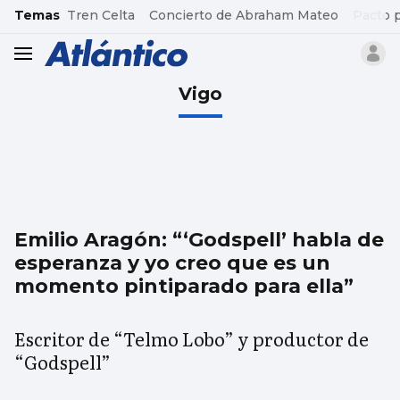
common.go-to-content
Temas
Tren Celta
Concierto de Abraham Mateo
Pacto 
header.menu.open
Vigo
Emilio Aragón: “‘Godspell’ habla de
esperanza y yo creo que es un
momento pintiparado para ella”
Escritor de “Telmo Lobo” y productor de
“Godspell”