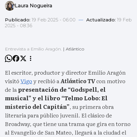
Laura Nogueira
Publicado:
19 Feb 2025 - 06:00
—
Actualizado:
19 Feb
2025 - 08:36
Entrevista a Emilio Aragón.
|
Atlántico
El escritor, productor y director Emilio Aragón
visitó
Vigo
y recibió a
Atlántico TV
con motivo
de la
presentación de “Godspell, el
musical” y el libro “Telmo Lobo: El
misterio del Capitán”
, su primera obra
literaria para público juvenil. El clásico de
Broadway, que tiene una trama que gira en torno
al Evangelio de San Mateo, llegará a la ciudad el