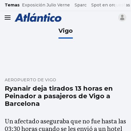
common.go-to-content
Temas
Exposición Julio Verne
Sparc
Spot en orquestas
header.menu.open
Vigo
AEROPUERTO DE VIGO
Ryanair deja tirados 13 horas en
Peinador a pasajeros de Vigo a
Barcelona
Un afectado aseguraba que no fue hasta las
03:30 horas cuando se les envió a un hotel