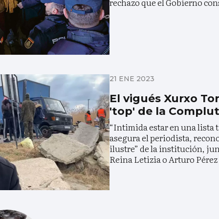
rechazo que el Gobierno con
21 ENE 2023
El vigués Xurxo Tor
'top' de la Complu
“Intimida estar en una lista t
asegura el periodista, reco
ilustre” de la institución, j
Reina Letizia o Arturo Pérez