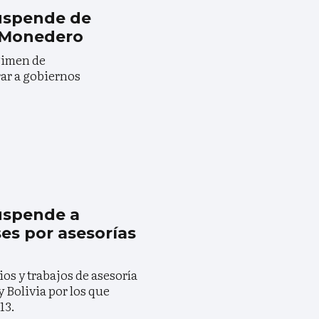
uspende de
 Monedero
gimen de
rar a gobiernos
uspende a
es por asesorías
os y trabajos de asesoría
 Bolivia por los que
13.