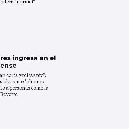
sidera “normal”
res ingresa en el
tense
an corta y relevante”,
nocido como “alumno
unto a personas como la
 Reverte