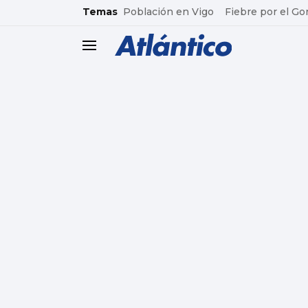
common.go-to-content
Temas
Población en Vigo
Fiebre por el Go
header.menu.open