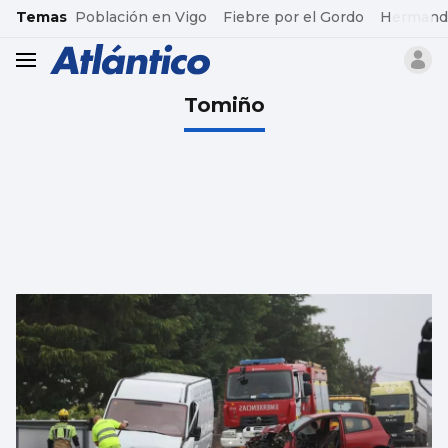
common.go-to-content
Temas
Población en Vigo
Fiebre por el Gordo
Hermand
header.menu.open
Tomiño