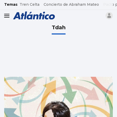
common.go-to-content
Temas
Tren Celta
Concierto de Abraham Mateo
Pacto 
header.menu.open
Tdah