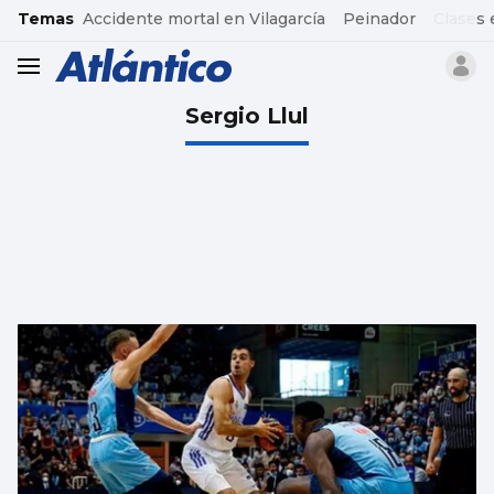
common.go-to-content
Temas
Accidente mortal en Vilagarcía
Peinador
Clases 
header.menu.open
Sergio Llul