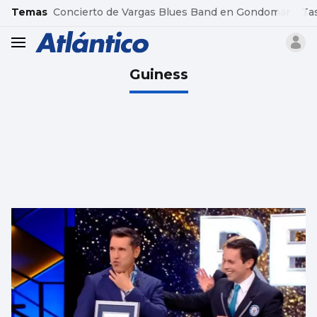
common.go-to-content
Temas
Concierto de Vargas Blues Band en Gondomar
Ta
header.menu.open
Guiness