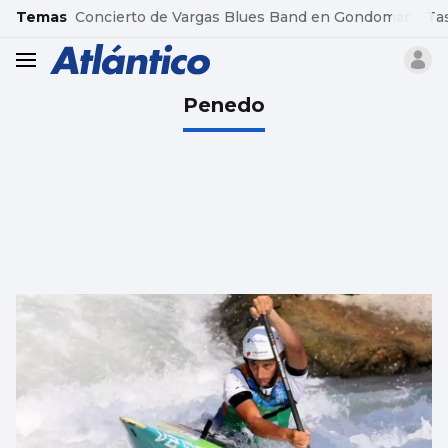
common.go-to-content
Temas
Concierto de Vargas Blues Band en Gondomar
Ta
header.menu.open
Penedo