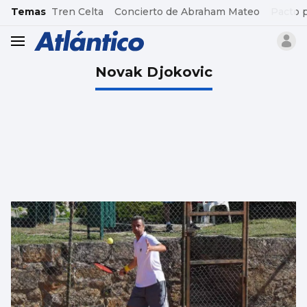
common.go-to-content
Temas
Tren Celta
Concierto de Abraham Mateo
Pacto 
header.menu.open
Novak Djokovic