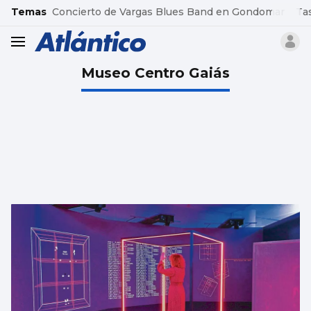
common.go-to-content
Temas
Concierto de Vargas Blues Band en Gondomar
Ta
header.menu.open
Museo Centro Gaiás