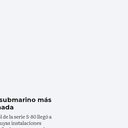
l submarino más
mada
de la serie S-80 llegó a
cuyas instalaciones