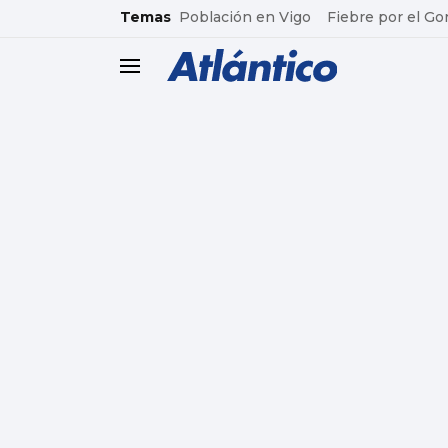
common.go-to-content
Temas
Población en Vigo
Fiebre por el Go
header.menu.open