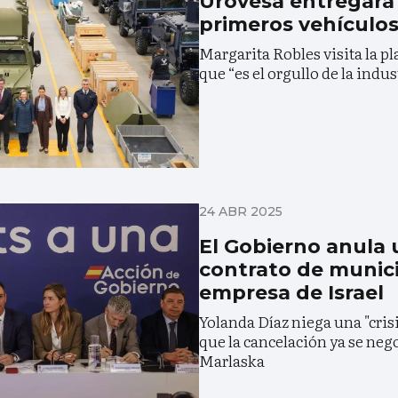
Urovesa entregará 
primeros vehículo
Margarita Robles visita la pl
que “es el orgullo de la indu
24 ABR 2025
El Gobierno anula
contrato de munic
empresa de Israel
Yolanda Díaz niega una "cris
que la cancelación ya se neg
Marlaska