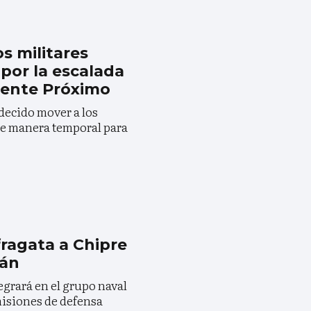
s militares
 por la escalada
riente Próximo
decido mover a los
de manera temporal para
ragata a Chipre
rán
egrará en el grupo naval
misiones de defensa