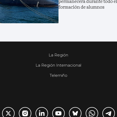
permanecerá durante todo el 
formación de alumnos
La Región
La Región Internacional
Telemiño