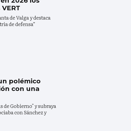
en 2026 los
s VERT
anta de Valga y destaca
stria de defensa”
 un polémico
ión con una
is de Gobierno" y subraya
ociaba con Sánchez y