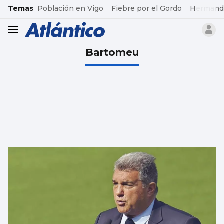
common.go-to-content
Temas
Población en Vigo
Fiebre por el Gordo
Hermand
header.menu.open
Bartomeu