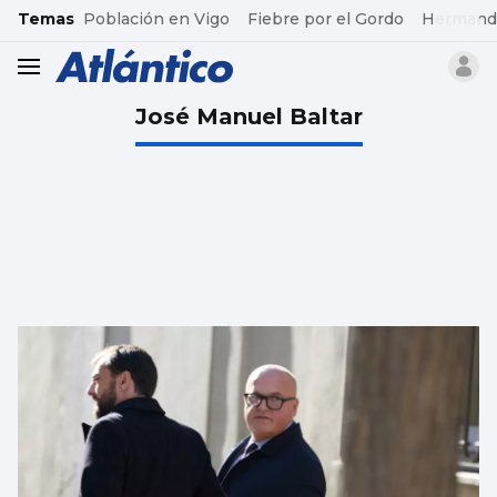
common.go-to-content
Temas
Población en Vigo
Fiebre por el Gordo
Hermand
header.menu.open
José Manuel Baltar