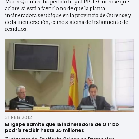
María Quintas, ha pedido hoy al PP de Ourense que
aclare 'si está a favor' o no de que la planta
incineradora se ubique en la provincia de Ourense y
de la incineración, como sistema de tratamiento de
residuos.
21 FEB 2012
El Igape admite que la incineradora de O Irixo
podría recibir hasta 35 millones
El director del Instituto Galego de Promoción