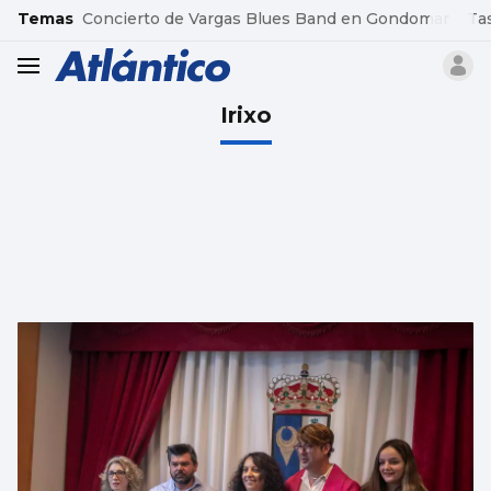
common.go-to-content
Temas
Concierto de Vargas Blues Band en Gondomar
Ta
header.menu.open
Irixo