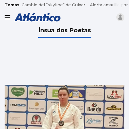
common.go-to-content
Temas
Cambio del “skyline” de Guixar
Alerta amarilla por
header.menu.open
Ínsua dos Poetas