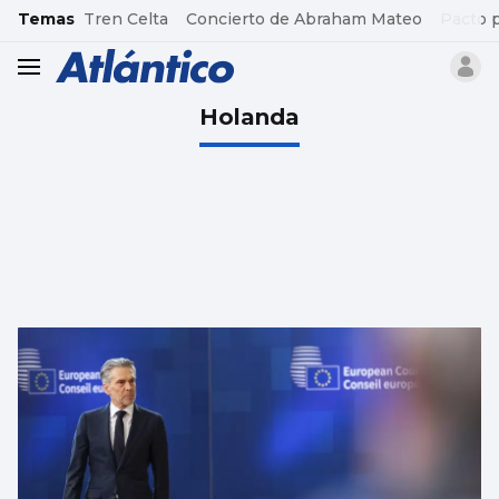
common.go-to-content
Temas
Tren Celta
Concierto de Abraham Mateo
Pacto 
header.menu.open
Holanda