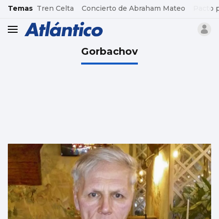
common.go-to-content
Temas
Tren Celta
Concierto de Abraham Mateo
Pacto 
header.menu.open
Gorbachov