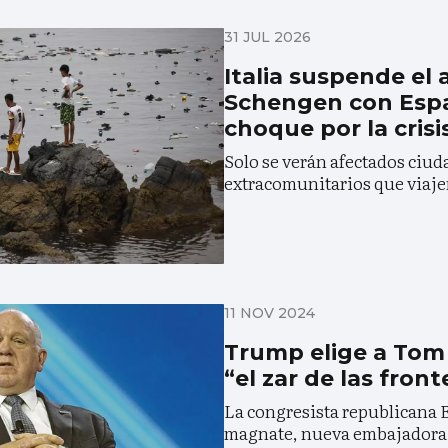
31 JUL 2026
Italia suspende el
Schengen con Esp
choque por la cris
Solo se verán afectados ciu
extracomunitarios que viajen
11 NOV 2024
Trump elige a To
“el zar de las front
La congresista republicana El
magnate, nueva embajadora