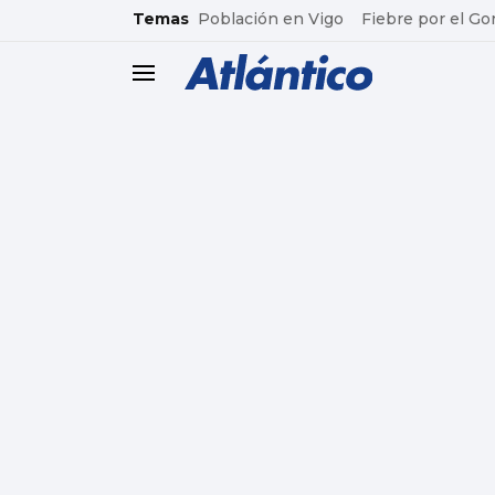
common.go-to-content
Temas
Población en Vigo
Fiebre por el Go
header.menu.open