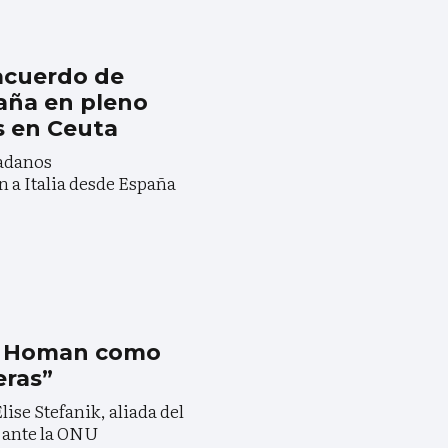
 acuerdo de
aña en pleno
is en Ceuta
dadanos
 a Italia desde España
m Homan como
eras”
ise Stefanik, aliada del
 ante la ONU