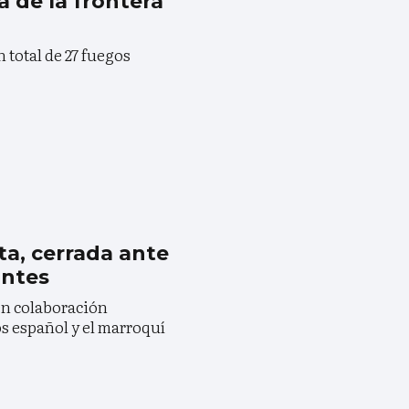
a de la frontera
n total de 27 fuegos
ta, cerrada ante
antes
en colaboración
os español y el marroquí