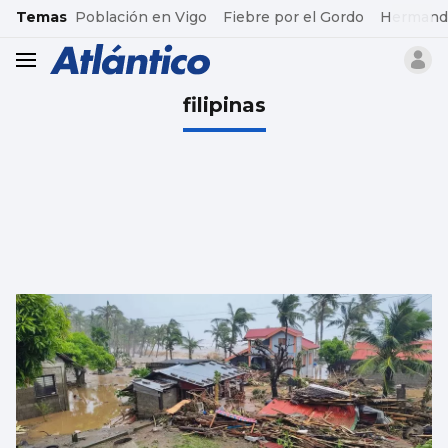
common.go-to-content
Temas
Población en Vigo
Fiebre por el Gordo
Hermand
header.menu.open
filipinas