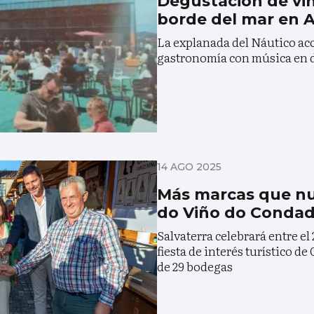
Degustación de vin
borde del mar en 
La explanada del Náutico aco
gastronomía con música en 
14 AGO 2025
Más marcas que nu
do Viño do Condad
Salvaterra celebrará entre el 
fiesta de interés turístico de
de 29 bodegas