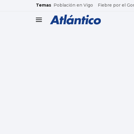
common.go-to-content
Temas
Población en Vigo
Fiebre por el Go
header.menu.open