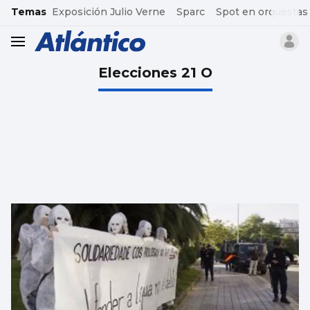
common.go-to-content
Temas
Exposición Julio Verne
Sparc
Spot en orquestas
header.menu.open
Elecciones 21 O