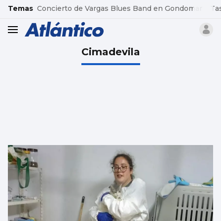
common.go-to-content
Temas
Concierto de Vargas Blues Band en Gondomar
Ta
header.menu.open
Cimadevila