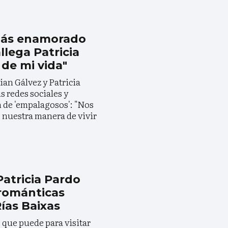
 más enamorado
llega Patricia
 de mi vida"
ian Gálvez y Patricia
 redes sociales y
n de 'empalagosos': "Nos
nuestra manera de vivir
Patricia Pardo
 románticas
Rías Baixas
 que puede para visitar