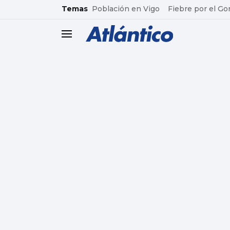
common.go-to-content
Temas
Población en Vigo
Fiebre por el Go
header.menu.open