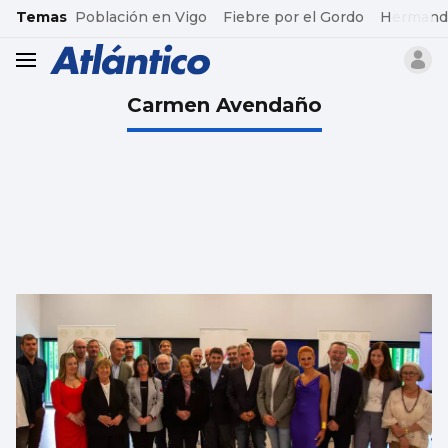
common.go-to-content
Temas
Población en Vigo
Fiebre por el Gordo
Hermand
header.menu.open
Carmen Avendaño