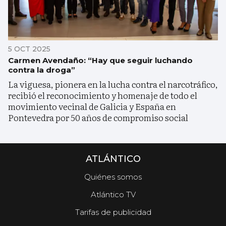
5 OCT 2025
Carmen Avendaño: “Hay que seguir luchando
contra la droga”
La viguesa, pionera en la lucha contra el narcotráfico,
recibió el reconocimiento y homenaje de todo el
movimiento vecinal de Galicia y España en
Pontevedra por 50 años de compromiso social
ATLÁNTICO
Quiénes somos
Atlántico TV
Tarifas de publicidad