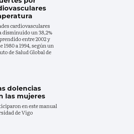
uertes por
iovasculares
emperatura
ades cardiovasculares
r ha disminuido un 38,2%
prendido entre 2002 y
e 1980 a 1994, según un
tuto de Salud Global de
as dolencias
n las mujeres
ticiparon en este manual
rsidad de Vigo