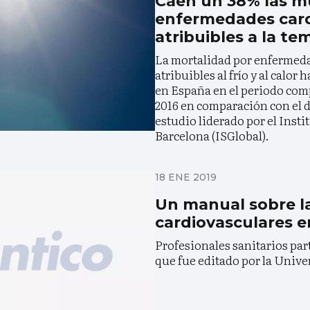
Caen un 38% las m
enfermedades card
atribuibles a la t
La mortalidad por enfermed
atribuibles al frío y al calo
en España en el periodo com
2016 en comparación con el d
estudio liderado por el Insti
Barcelona (ISGlobal).
18 ENE 2019
Un manual sobre l
cardiovasculares e
Profesionales sanitarios par
que fue editado por la Unive