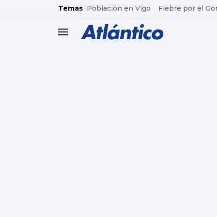
common.go-to-content
Temas
Población en Vigo
Fiebre por el Go
header.menu.open