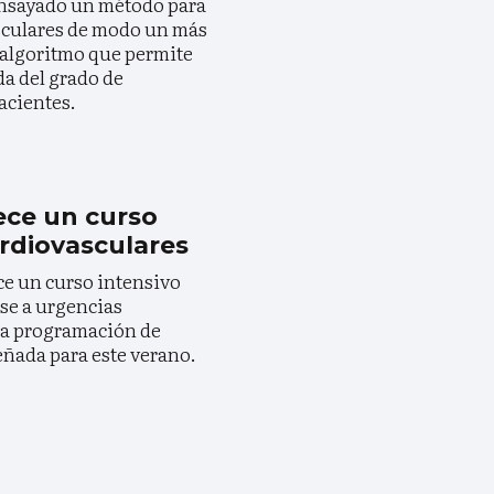
ensayado un método para
asculares de modo un más
 algoritmo que permite
da del grado de
acientes.
ece un curso
rdiovasculares
ce un curso intensivo
se a urgencias
 la programación de
eñada para este verano.