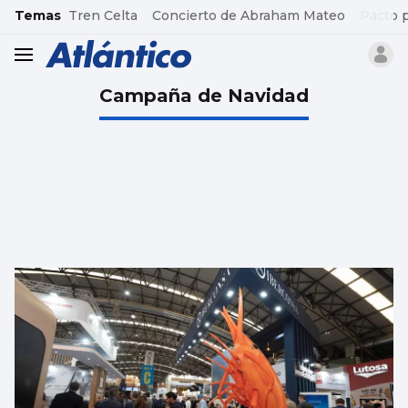
common.go-to-content
Temas
Tren Celta
Concierto de Abraham Mateo
Pacto 
header.menu.open
Campaña de Navidad