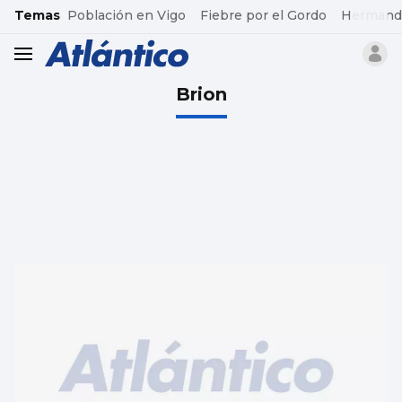
common.go-to-content
Temas
Población en Vigo
Fiebre por el Gordo
Hermand
header.menu.open
Brion