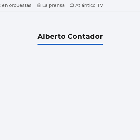
 en orquestas
📰 La prensa
📺 Atlántico TV
Alberto Contador