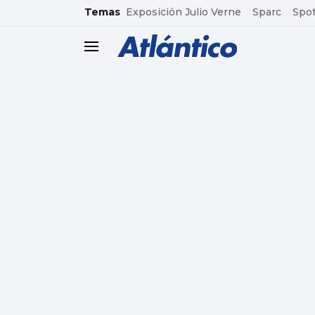
common.go-to-content
Temas
Exposición Julio Verne
Sparc
Spot
header.menu.open