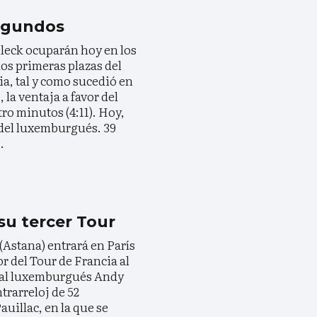
segundos
leck ocuparán hoy en los
dos primeras plazas del
ia, tal y como sucedió en
la ventaja a favor del
ro minutos (4:11). Hoy,
 del luxemburgués. 39
.
su tercer Tour
(Astana) entrará en París
r del Tour de Francia al
s al luxemburgués Andy
trarreloj de 52
uillac, en la que se