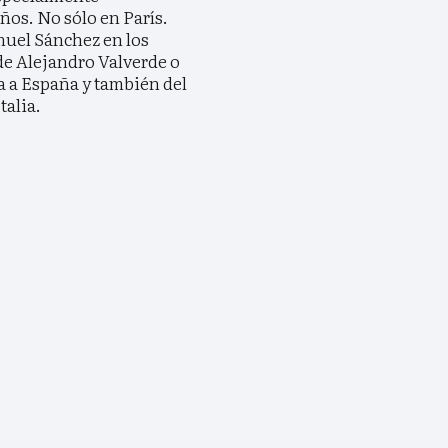
años. No sólo en París.
amuel Sánchez en los
de Alejandro Valverde o
a a España y también del
talia.