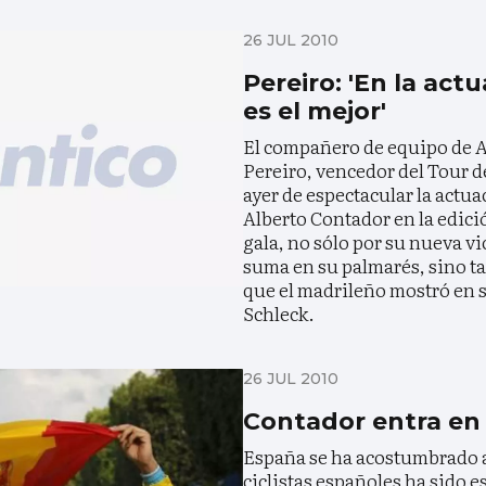
26 JUL 2010
Pereiro: 'En la act
es el mejor'
El compañero de equipo de A
Pereiro, vencedor del Tour de
ayer de espectacular la act
Alberto Contador en la edici
gala, no sólo por su nueva vic
suma en su palmarés, sino ta
que el madrileño mostró en 
Schleck.
26 JUL 2010
Contador entra en 
España se ha acostumbrado a
ciclistas españoles ha sido 