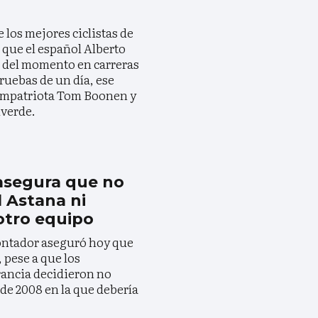
 los mejores ciclistas de
 que el español Alberto
ta del momento en carreras
ruebas de un día, ese
compatriota Tom Boonen y
lverde.
asegura que no
l Astana ni
 otro equipo
Contador aseguró hoy que
, pese a que los
rancia decidieron no
n de 2008 en la que debería