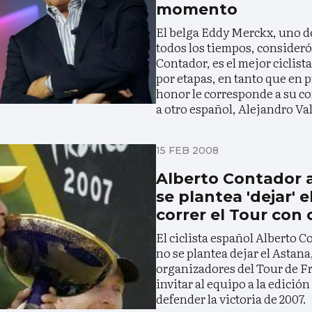
momento
El belga Eddy Merckx, uno de
todos los tiempos, consideró
Contador, es el mejor ciclis
por etapas, en tanto que en p
honor le corresponde a su 
a otro español, Alejandro Va
15 FEB 2008
Alberto Contador 
se plantea 'dejar' e
correr el Tour con
El ciclista español Alberto 
no se plantea dejar el Astana
organizadores del Tour de F
invitar al equipo a la edició
defender la victoria de 2007.