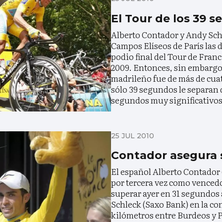
El Tour de los 39 
Alberto Contador y Andy Sch
Campos Elíseos de París las 
podio final del Tour de Franc
2009. Entonces, sin embargo, 
madrileño fue de más de cuat
sólo 39 segundos le separan
segundos muy significativos
25 JUL 2010
Contador asegura 
El español Alberto Contador 
por tercera vez como vencedo
superar ayer en 31 segundo
Schleck (Saxo Bank) en la con
kilómetros entre Burdeos y Pa