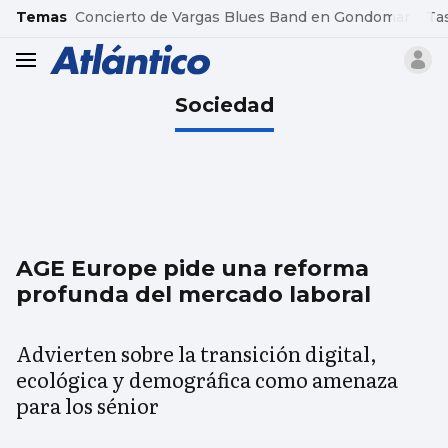
common.go-to-content
Temas
Concierto de Vargas Blues Band en Gondomar
Ta
header.menu.open
Sociedad
AGE Europe pide una reforma
profunda del mercado laboral
Advierten sobre la transición digital,
ecológica y demográfica como amenaza
para los sénior