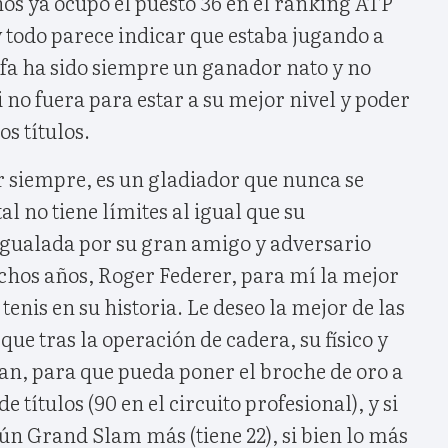
ños ya ocupó el puesto 36 en el ranking ATP
y todo parece indicar que estaba jugando a
afa ha sido siempre un ganador nato y no
si no fuera para estar a su mejor nivel y poder
s títulos.
r siempre, es un gladiador que nunca se
l no tiene límites al igual que su
 igualada por su gran amigo y adversario
chos años, Roger Federer, para mí la mejor
tenis en su historia. Le deseo la mejor de las
que tras la operación de cadera, su físico y
tan, para que pueda poner el broche de oro a
 títulos (90 en el circuito profesional), y si
ún Grand Slam más (tiene 22), si bien lo más