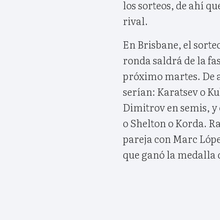
los sorteos, de ahí q
rival.
En Brisbane, el sort
ronda saldrá de la fas
próximo martes. De a
serían: Karatsev o K
Dimitrov en semis, y 
o Shelton o Korda. R
pareja con Marc Lópe
que ganó la medalla d