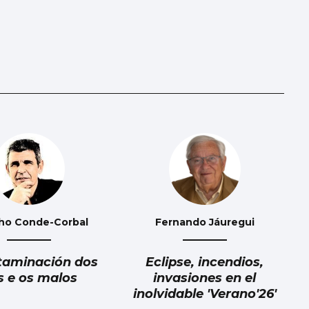
ho Conde-Corbal
Fernando Jáuregui
taminación dos
Eclipse, incendios,
s e os malos
invasiones en el
inolvidable 'Verano'26'