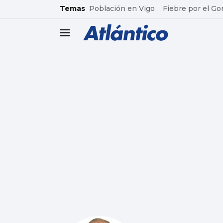
common.go-to-content
Temas
Población en Vigo
Fiebre por el Go
header.menu.open