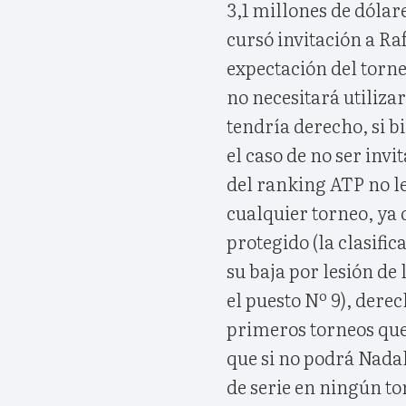
3,1 millones de dólar
cursó invitación a Ra
expectación del torne
no necesitará utilizar
tendría derecho, si b
el caso de no ser inv
del ranking ATP no le
cualquier torneo, ya
protegido (la clasifi
su baja por lesión d
el puesto Nº 9), dere
primeros torneos que 
que si no podrá Nadal
de serie en ningún to