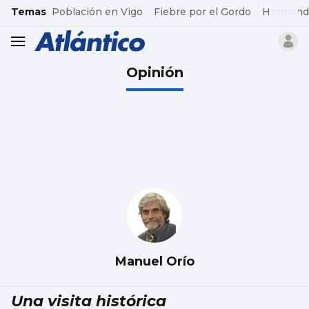
common.go-to-content
Temas
Población en Vigo
Fiebre por el Gordo
Hermand
header.menu.open
Opinión
Manuel Orío
Una visita histórica