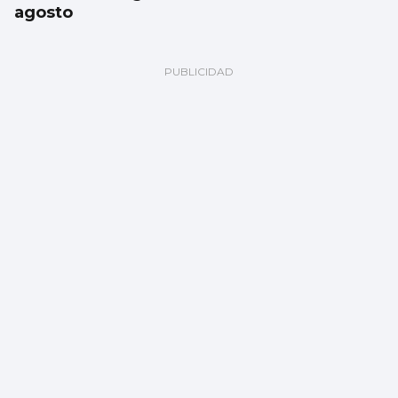
agosto
El Celta oficializa la incorporación de Altay
Bayindir