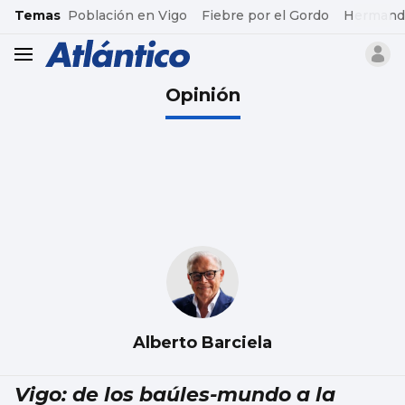
common.go-to-content
Temas
Población en Vigo
Fiebre por el Gordo
Hermand
header.menu.open
Opinión
Alberto Barciela
Vigo: de los baúles-mundo a la