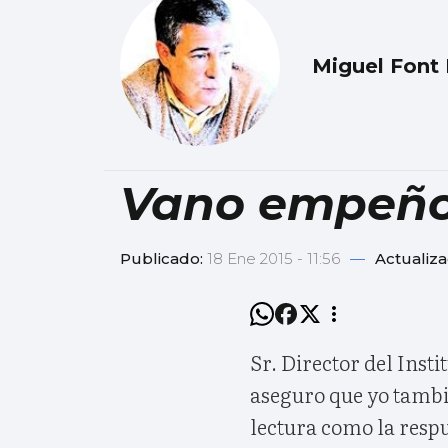
Miguel Font 
Vano empeñ
Publicado:
18 Ene 2015 - 11:56
—
Actualiz
Sr. Director del Inst
aseguro que yo tambi
lectura como la respu