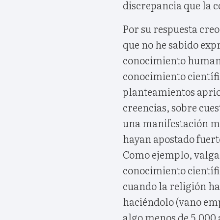
discrepancia que la 
Por su respuesta cre
que no he sabido exp
conocimiento humano
conocimiento científi
planteamientos aprior
creencias, sobre cue
una manifestación m
hayan apostado fuert
Como ejemplo, valga 
conocimiento científi
cuando la religión h
haciéndolo (vano emp
algo menos de 5.000 a