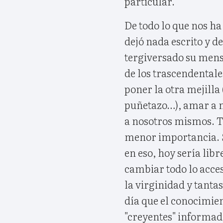
particular.
De todo lo que nos ha
dejó nada escrito y d
tergiversado su mens
de los trascendentale
poner la otra mejilla
puñetazo…), amar a 
a nosotros mismos. T
menor importancia. S
en eso, hoy sería lib
cambiar todo lo acces
la virginidad y tanta
día que el conocimie
"creyentes" informad