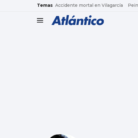
common.go-to-content
Temas
Accidente mortal en Vilagarcía
Pein
header.menu.open