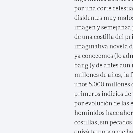
por una corte celesti
disidentes muy malos
imagen y semejanza p
de una costilla del p
imaginativa novela d
ya conocemos (lo admi
bang (y de antes aun
millones de años, la 
unos 5.000 millones d
primeros indicios de 
por evolución de las 
homínidos hace ahora
costillas, sin pecados
quizá tampoco me hay