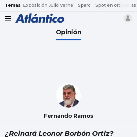
common.go-to-content
Temas
Exposición Julio Verne
Sparc
Spot en orquestas
header.menu.open
Opinión
Fernando Ramos
¿Reinará Leonor Borbón Ortiz?