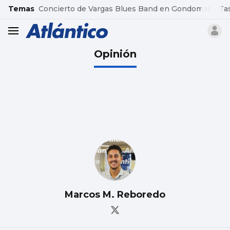
common.go-to-content
Temas
Concierto de Vargas Blues Band en Gondomar
Ta
header.menu.open
Opinión
Marcos M. Reboredo