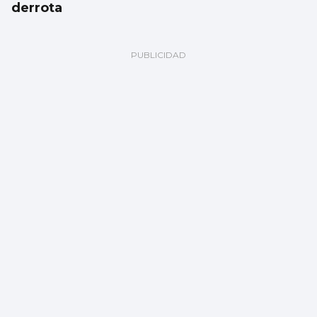
derrota
TENIS
Vigo, capital del tenis