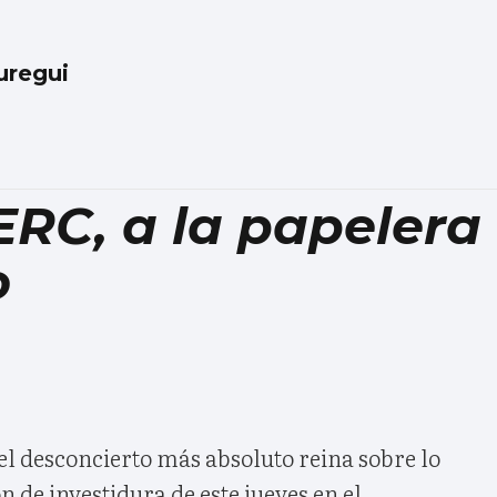
uregui
ERC, a la papelera
o
el desconcierto más absoluto reina sobre lo
n de investidura de este jueves en el