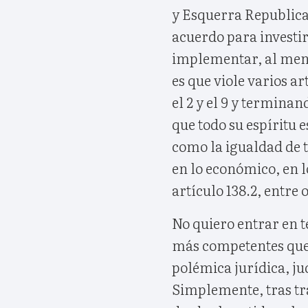
y Esquerra Republican
acuerdo para investir
implementar, al meno
es que viole varios a
el 2 y el 9 y termina
que todo su espíritu e
como la igualdad de to
en lo económico, en lo 
artículo 138.2, entre o
No quiero entrar en 
más competentes que 
polémica jurídica, jud
Simplemente, tras tr