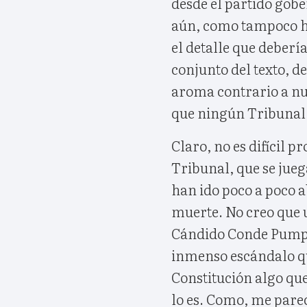
desde el partido gob
aún, como tampoco ha
el detalle que deber
conjunto del texto, de
aroma contrario a nu
que ningún Tribunal 
Claro, no es difícil p
Tribunal, que se juega
han ido poco a poco 
muerte. No creo que 
Cándido Conde Pumpid
inmenso escándalo q
Constitución algo qu
lo es. Como, me parec