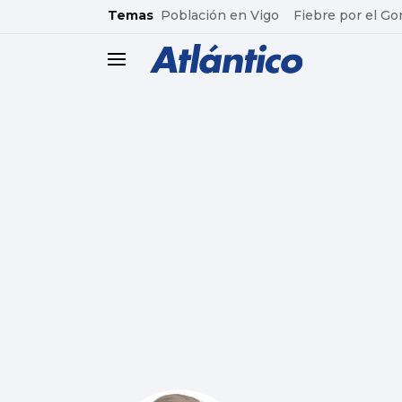
common.go-to-content
Temas
Población en Vigo
Fiebre por el Go
header.menu.open